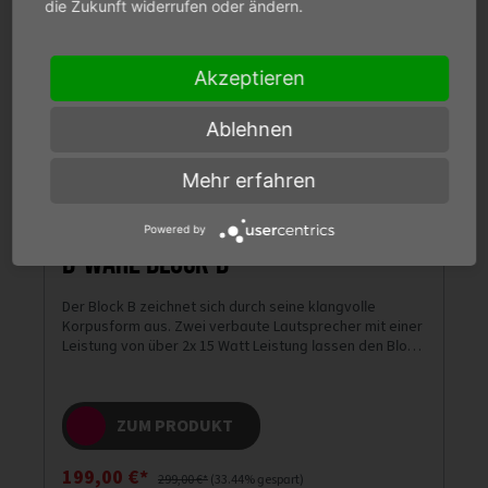
die Zukunft widerrufen oder ändern.
Akzeptieren
Ablehnen
Mehr erfahren
Powered by
B-Ware BLOCK-B
Der Block B zeichnet sich durch seine klangvolle
Korpusform aus. Zwei verbaute Lautsprecher mit einer
Leistung von über 2x 15 Watt Leistung lassen den Block
B brüllen. Streaming für Ihr gesamtes Haus!
ZUM PRODUKT
199,00 €*
299,00 €*
(33.44% gespart)