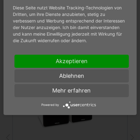
Diese Seite nutzt Website Tracking-Technologien von
Dritten, um ihre Dienste anzubieten, stetig zu
verbessern und Werbung entsprechend der Interessen
der Nutzer anzuzeigen. Ich bin damit einverstanden
und kann meine Einwilligung jederzeit mit Wirkung für
die Zukunft widerrufen oder ändern.
Unsere Empfehlung zum CVR-10
Akzeptieren
Ablehnen
Mehr erfahren
Powered by