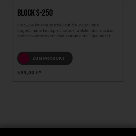
Block S-250
Die S-250 ist eine speziell auf die 250er Serie
abgestimmte Lautsprecherbox, welche aber auch an
anderen Verstärkern eine extrem gute Figur macht.
Insbesondere Ihr starkes Fundament und die
kristallklare Höhen- und Mittenwiedergabe macht
diese Box zu einem Highlight in Ihrer Preisklasse!
ZUM PRODUKT
599,00 €*