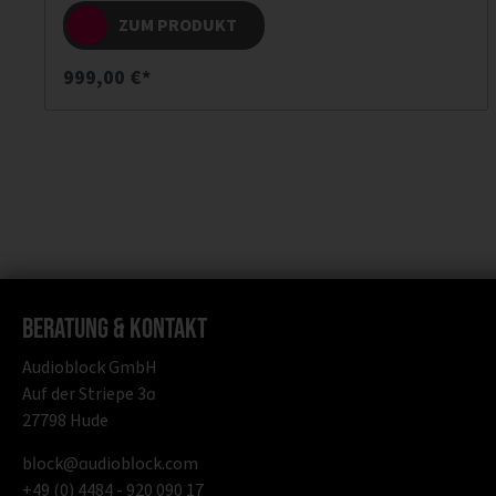
ausgerüstet und schöpft seine starke Basswiedergabe aus
dem rückwärtig angebrachten Bassreflexrohr.
ZUM PRODUKT
999,00 €*
Beratung & Kontakt
Audioblock GmbH
Auf der Striepe 3a
27798 Hude
block@audioblock.com
+49 (0) 4484 - 920 090 17