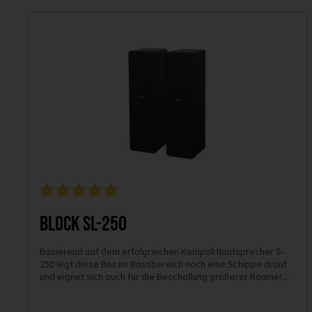
Block SL-250
Basierend auf dem erfolgreichen Kompaktlautsprecher S-
250 legt diese Box im Bassbereich noch eine Schippe drauf
und eignet sich auch für die Beschallung größerer Räume!
Der SL-250 ist nach dem Prinzip des 2-Wege Systems, also
einem Kalottenhochtöner und einem Bass Chassis,