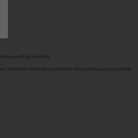
ofessionell aufbereitet.
isen. Eventuell vorhandene optische Gebrauchsspuren am Gerät