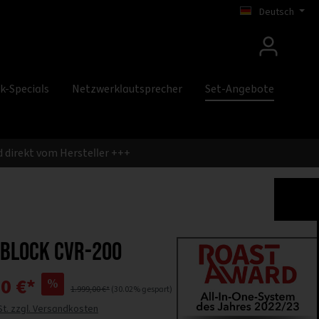
Deutsch
k-Specials
Netzwerklautsprecher
Set-Angebote
 direkt vom Hersteller +++
 Block CVR-200
0 €*
%
1.999,00 €*
(30.02% gespart)
St. zzgl. Versandkosten