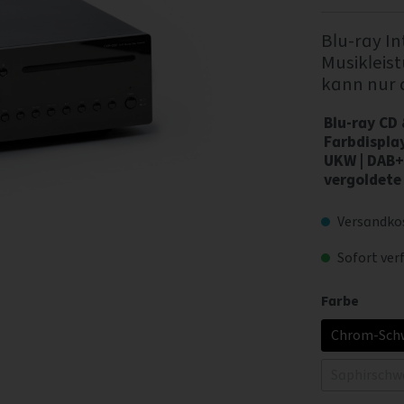
Blu-ray In
Musikleis
kann nur 
Blu-ray CD
Farbdispla
UKW | DAB+ 
vergoldete
Versandkos
Sofort verf
Farbe
Chrom-Sch
Saphirschw