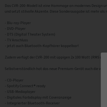
Das CVR-200-Modell ist eine Hommage an modernes Design und 
und setzt stilvolle Akzente. Diese Sonderausgabe ist mehr als n
- Blu-ray-Player
- DVD-Player
- DTS (Digital Theater System)
- TV Anschluss
- jetzt auch Bluetooth-Kopfhörer koppelbar!
Zudem verfügt der CVR-200 mit üppigen 2x 100 Watt (RMS @4 
Selbstverständlich hat das neue Premium-Gerät auch die vom
- CD-Player
- Spotify Connect® ready
- USB-Mediaplayer
- Digitales Farbdisplay mit Coveranzeige
- Integrierter Bluetooth-Receiver