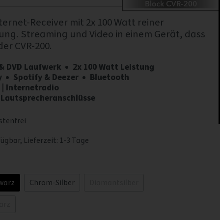
ternet-Receiver mit 2x 100 Watt reiner
tung. Streaming und Video in einem Gerät, dass
der CVR-200.
 & DVD Laufwerk
2x 100 Watt Leistung
y
Spotify & Deezer
Bluetooth
| Internetradio
 Lautsprecheranschlüsse
tenfrei
ügbar, Lieferzeit: 1-3 Tage
warz
Chrom-Silber
Diamantsilber
arz