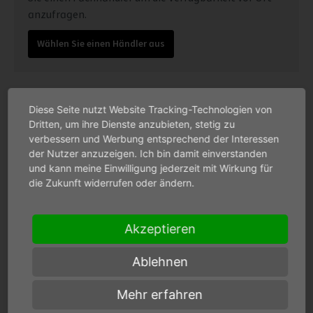
anzufragen.
Wählen Sie einen Händler aus
Diese Seite nutzt Website Tracking-Technologien von
Dritten, um ihre Dienste anzubieten, stetig zu
verbessern und Werbung entsprechend der Interessen
der Nutzer anzuzeigen. Ich bin damit einverstanden
Beschreibung
und kann meine Einwilligung jederzeit mit Wirkung für
die Zukunft widerrufen oder ändern.
Spezifikationen
Akzeptieren
Downloads
Ablehnen
Tests
Mehr erfahren