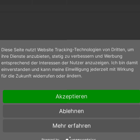
enten Preis-Leistungs-Verhältnis! Ausgestattet mit einem 1,5 kg 
Diese Seite nutzt Website Tracking-Technologien von Dritten, um
zise gearbeiteten Aluminiumsockeln; dieser ruht auf justierbare
ihre Dienste anzubieten, stetig zu verbessern und Werbung
engewicht sowie ein Antiskating-Gewicht runden die Ausstattung ab
entsprechend der Interessen der Nutzer anzuzeigen. Ich bin damit
höne Clip-Halterungen, eine unschöne Optik und einen gestörten 
einverstanden und kann meine Einwilligung jederzeit mit Wirkung
für die Zukunft widerrufen oder ändern.
sgerichtet. Ein Chinch-Anschlusskabel mit Erdung und ein Paar
Akzeptieren
tion
Ablehnen
Mehr erfahren
en
Powered by