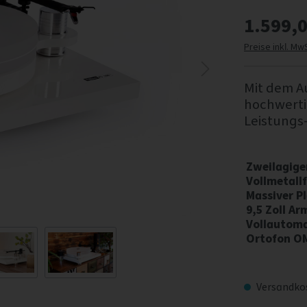
1.599,0
Preise inkl. Mw
Mit dem A
hochwertig
Leistungs-
Zweilagige
Vollmetall
Massiver Pl
9,5 Zoll Ar
Vollautoma
Ortofon O
Versandkos