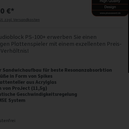
0 €*
St. zzgl. Versandkosten
udioblock PS-100+ erwerben Sie einen
en Plattenspieler mit einem exzellenten Preis-
Verhältnis!
r Sandwichaufbau für beste Resonanzabsorbtion
füße in Form von Spikes
attenteller aus Acrylglas
m von ProJect (11,5g)
tische Geschwindigkeitsregelung
M5E System
tenfrei