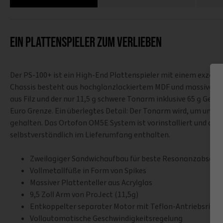
Ein Plattenspieler zum Verlieben
Der PS-100+ ist ein High-End Plattenspieler mit einem exzell
Chassis besteht aus hochglanzlackiertem MDF und massiven, prä
aus Filz und der nur 11,5 g schwere Tonarm inklusive 65 g Geg
Euro Grenze. Ein überlegtes Detail: Der Tonarm wird, um unsc
gehalten. Das Ortofon OM5E System ist vorinstalliert und au
selbstverständlich im Lieferumfang enthalten.
Zweilagiger Sandwichaufbau für beste Resonanzabsorb
Vollmetallfüße in Form von Spikes
Massiver Plattenteller aus Acrylglas
9,5 Zoll Arm von ProJect (11,5g)
Entkoppelter separater Motor mit Teflon-Antriebsriem
Vollautomatische Geschwindigkeitsregelung