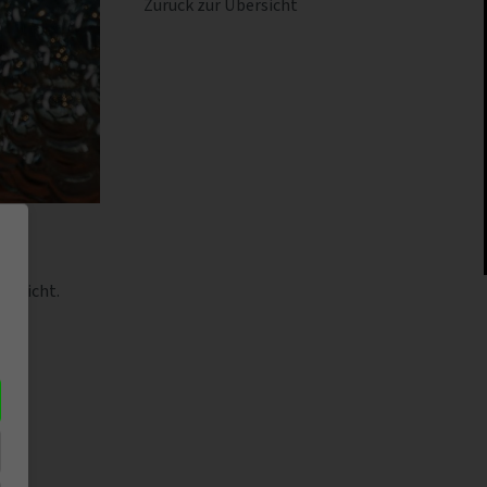
Zurück zur Übersicht
bericht.