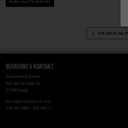
Audio Test Testbericht
CVR-200 AV der (Pr
Beratung & Kontakt
Audioblock GmbH
Auf der Striepe 3a
27798 Hude
block@audioblock.com
+49 (0) 4484 - 920 090 17